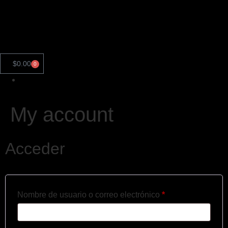
$
0.00
0
My account
Acceder
Nombre de usuario o correo electrónico
*