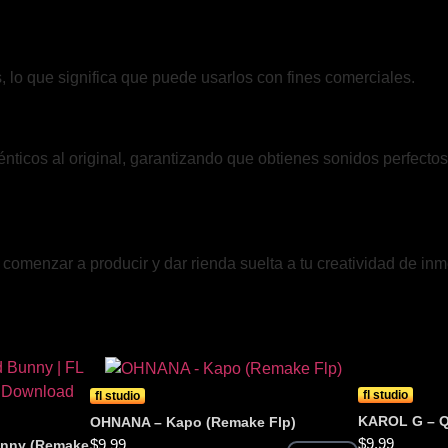
, lo que significa que puede usarlos con fines comerciales.
ticos al original, garantizando que obtienes sonidos perfectos 
omenzar a producir y dar rienda suelta a tu creatividad de inm
fl studio
fl studio
KAROL G – Q
OHNANA – Kapo (Remake Flp)
$
9.99
$
9.99
bunny (Remake