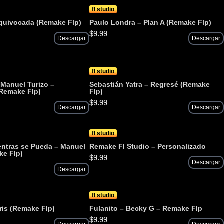
fl studio
quivocada (Remake Flp)
Paulo Londra – Plan A (Remake Flp)
$
9.99
Descargar
Descargar
fl studio
 Manuel Turizo –
Sebastián Yatra – Regresé (Remake
(Remake Flp)
Flp)
$
9.99
Descargar
Descargar
fl studio
ntras se Pueda – Manuel
Remake Fl Studio – Personalizado
ke Flp)
$
9.99
Descargar
Descargar
fl studio
aris (Remake Flp)
Fulanito – Becky G – Remake Flp
$
9.99