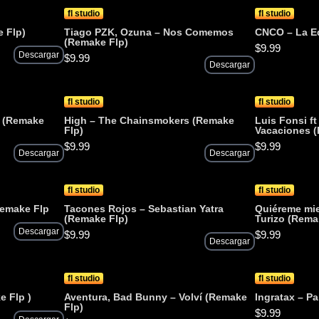
fl studio
fl studio
 Flp)
Tiago PZK, Ozuna – Nos Comemos
CNCO – La E
(Remake Flp)
$
9.99
Descargar
$
9.99
Descargar
fl studio
fl studio
i (Remake
High – The Chainsmokers (Remake
Luis Fonsi ft
Flp)
Vacaciones 
$
9.99
$
9.99
Descargar
Descargar
fl studio
fl studio
Remake Flp
Tacones Rojos – Sebastian Yatra
Quiéreme mie
(Remake Flp)
Turizo (Rema
Descargar
$
9.99
$
9.99
Descargar
fl studio
fl studio
e Flp )
Aventura, Bad Bunny – Volví (Remake
Ingratax – P
Flp)
$
9.99