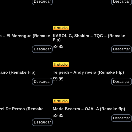
Descargar
Descargar
fl studio
o – El Merengue (Remake
KAROL G, Shakira – TQG – (Remake
Flp)
$
9.99
Descargar
Descargar
fl studio
airo (Remake Flp)
Te perdi – Andy rivera (Remake Flp)
$
9.99
Descargar
Descargar
fl studio
ivel De Perreo (Remake
Maria Becerra – OJALA (Remake flp)
$
9.99
Descargar
Descargar