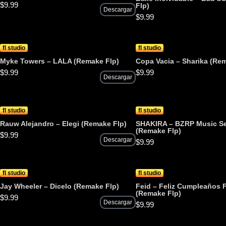
$
9.99
Flp)
Descargar
$
9.99
fl studio
fl studio
Myke Towers – LALA (Remake Flp)
Copa Vacia – Sharika (Re
$
9.99
$
9.99
Descargar
fl studio
fl studio
Rauw Alejandro – Elegi (Remake Flp)
SHAKIRA – BZRP Music Se
(Remake Flp)
$
9.99
Descargar
$
9.99
fl studio
fl studio
Jay Wheeler – Dicelo (Remake Flp)
Feid – Feliz Cumpleaños 
(Remake Flp)
$
9.99
Descargar
$
9.99