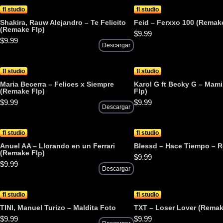
fl studio
fl studio
Shakira, Rauw Alejandro – Te Felicito
Feid – Ferxxo 100 (Remake
(Remake Flp)
$
9.99
$
9.99
Descargar
fl studio
fl studio
Maria Becerra – Felices x Siempre
Karol G ft Becky G – Mam
(Remake Flp)
Flp)
$
9.99
$
9.99
Descargar
fl studio
fl studio
Anuel AA – Llorando en un Ferrari
Blessd – Hace Tiempo – 
(Remake Flp)
$
9.99
$
9.99
Descargar
fl studio
fl studio
TINI, Manuel Turizo – Maldita Foto
TXT – Loser Lover (Remak
$
9.99
$
9.99