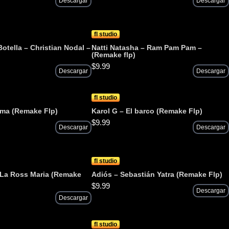
Descargar
Descargar
fl studio
Botella – Christian Nodal –
Natti Natasha – Ram Pam Pam –
)
(Remake flp)
$
9.99
Descargar
Descargar
fl studio
uma (Remake Flp)
Karol G – El barco (Remake Flp)
$
9.99
Descargar
Descargar
fl studio
– La Ross Maria (Remake
Adiós – Sebastián Yatra (Remake Flp)
$
9.99
Descargar
Descargar
fl studio