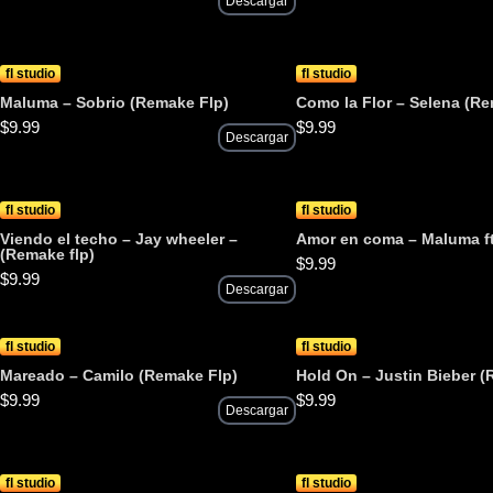
Descargar
fl studio
fl studio
Maluma – Sobrio (Remake Flp)
Como la Flor – Selena (Re
$
9.99
$
9.99
Descargar
fl studio
fl studio
Viendo el techo – Jay wheeler –
Amor en coma – Maluma f
(Remake flp)
$
9.99
$
9.99
Descargar
fl studio
fl studio
Mareado – Camilo (Remake Flp)
Hold On – Justin Bieber (
$
9.99
$
9.99
Descargar
fl studio
fl studio