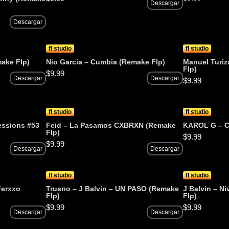
Descargar
Descargar
fl studio
fl studio
make Flp)
Nio Garcia – Cumbia (Remake Flp)
Manuel Turiz
Flp)
$
9.99
Descargar
Descargar
$
9.99
fl studio
fl studio
ssions #53
Feid – La Pasamos CXBRXN (Remake
KAROL G – C
Flp)
$
9.99
$
9.99
Descargar
Descargar
fl studio
fl studio
Ferxxo
Trueno – J Balvin – UN PASO (Remake
J Balvin – N
Flp)
Flp)
$
9.99
$
9.99
Descargar
Descargar