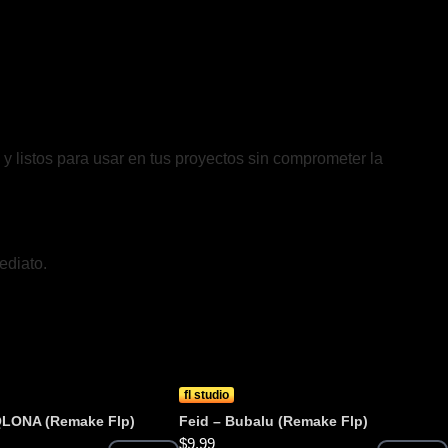
y listos para usar en tus proyectos sin comprometer la
ediato.
fl studio
LONA (Remake Flp)
Feid – Bubalu (Remake Flp)
$
9.99