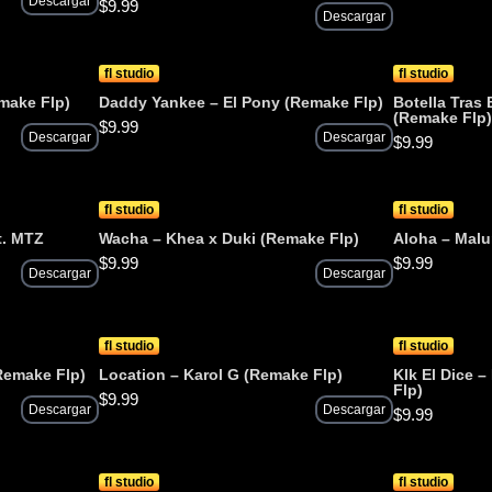
Descargar
$
9.99
Descargar
fl studio
fl studio
make Flp)
Daddy Yankee – El Pony (Remake Flp)
Botella Tras 
(Remake Flp
$
9.99
Descargar
Descargar
$
9.99
fl studio
fl studio
t. MTZ
Wacha – Khea x Duki (Remake Flp)
Aloha – Mal
$
9.99
$
9.99
Descargar
Descargar
fl studio
fl studio
Remake Flp)
Location – Karol G (Remake Flp)
Klk El Dice 
Flp)
$
9.99
Descargar
Descargar
$
9.99
fl studio
fl studio