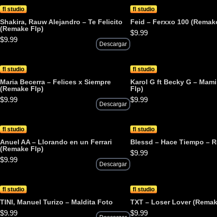
fl studio
fl studio
Shakira, Rauw Alejandro – Te Felicito
Feid – Ferxxo 100 (Remake
(Remake Flp)
$
9.99
$
9.99
Descargar
fl studio
fl studio
Maria Becerra – Felices x Siempre
Karol G ft Becky G – Mam
(Remake Flp)
Flp)
$
9.99
$
9.99
Descargar
fl studio
fl studio
Anuel AA – Llorando en un Ferrari
Blessd – Hace Tiempo – 
(Remake Flp)
$
9.99
$
9.99
Descargar
fl studio
fl studio
TINI, Manuel Turizo – Maldita Foto
TXT – Loser Lover (Remak
$
9.99
$
9.99