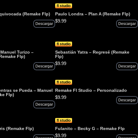
fl studio
quivocada (Remake Flp)
Paulo Londra – Plan A (Remake Flp)
$
9.99
Descargar
Descargar
fl studio
 Manuel Turizo –
Sebastián Yatra – Regresé (Remake
(Remake Flp)
Flp)
$
9.99
Descargar
Descargar
fl studio
ntras se Pueda – Manuel
Remake Fl Studio – Personalizado
ke Flp)
$
9.99
Descargar
Descargar
fl studio
aris (Remake Flp)
Fulanito – Becky G – Remake Flp
$
9.99