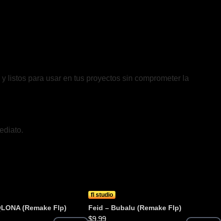
y listos para usar en tus proyectos sin comprometer la
ediato.
fl studio
LONA (Remake Flp)
Feid – Bubalu (Remake Flp)
$
9.99