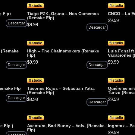
fl studio
fl studio
 Flp)
Tiago PZK, Ozuna – Nos Comemos
CNCO – La E
(Remake Flp)
$
9.99
Descargar
$
9.99
Descargar
fl studio
fl studio
i (Remake
High – The Chainsmokers (Remake
Luis Fonsi ft
Flp)
Vacaciones 
$
9.99
$
9.99
Descargar
Descargar
fl studio
fl studio
Remake Flp
Tacones Rojos – Sebastian Yatra
Quiéreme mie
(Remake Flp)
Turizo (Rema
Descargar
$
9.99
$
9.99
Descargar
fl studio
fl studio
e Flp )
Aventura, Bad Bunny – Volví (Remake
Ingratax – P
Flp)
$
9.99