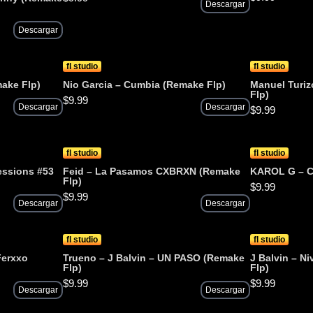
Descargar
Descargar
fl studio
fl studio
make Flp)
Nio Garcia – Cumbia (Remake Flp)
Manuel Turiz
Flp)
$
9.99
Descargar
Descargar
$
9.99
fl studio
fl studio
ssions #53
Feid – La Pasamos CXBRXN (Remake
KAROL G – C
Flp)
$
9.99
$
9.99
Descargar
Descargar
fl studio
fl studio
Ferxxo
Trueno – J Balvin – UN PASO (Remake
J Balvin – N
Flp)
Flp)
$
9.99
$
9.99
Descargar
Descargar