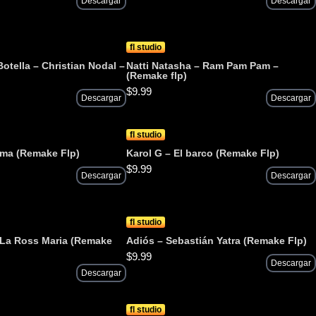
Descargar
Descargar
fl studio
Botella – Christian Nodal –
Natti Natasha – Ram Pam Pam –
)
(Remake flp)
$
9.99
Descargar
Descargar
fl studio
uma (Remake Flp)
Karol G – El barco (Remake Flp)
$
9.99
Descargar
Descargar
fl studio
– La Ross Maria (Remake
Adiós – Sebastián Yatra (Remake Flp)
$
9.99
Descargar
Descargar
fl studio