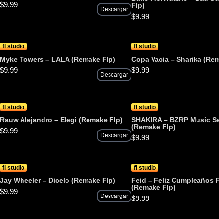
$
9.99
Flp)
Descargar
$
9.99
fl studio
fl studio
Myke Towers – LALA (Remake Flp)
Copa Vacia – Sharika (Re
$
9.99
$
9.99
Descargar
fl studio
fl studio
Rauw Alejandro – Elegi (Remake Flp)
SHAKIRA – BZRP Music Se
(Remake Flp)
$
9.99
Descargar
$
9.99
fl studio
fl studio
Jay Wheeler – Dicelo (Remake Flp)
Feid – Feliz Cumpleaños 
(Remake Flp)
$
9.99
Descargar
$
9.99