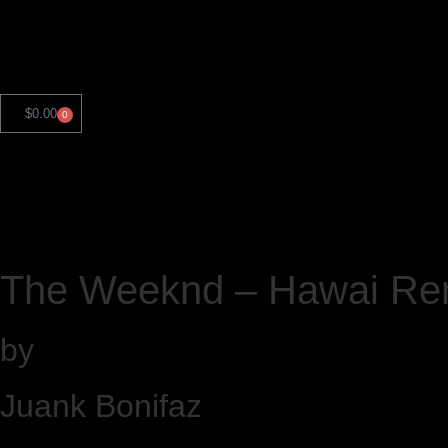
$
0.00
0
The Weeknd – Hawai Re
by
Juank Bonifaz