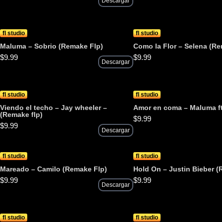
Descargar
fl studio
fl studio
Maluma – Sobrio (Remake Flp)
Como la Flor – Selena (Re
$
9.99
$
9.99
Descargar
fl studio
fl studio
Viendo el techo – Jay wheeler –
Amor en coma – Maluma f
(Remake flp)
$
9.99
$
9.99
Descargar
fl studio
fl studio
Mareado – Camilo (Remake Flp)
Hold On – Justin Bieber (
$
9.99
$
9.99
Descargar
fl studio
fl studio