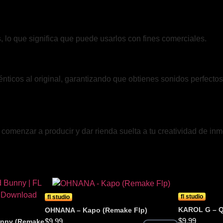
, lo que significa que puede usarlos con fines comerciales.
ticos al original, garantizando que obtienes sonidos perfectos 
omenzar a producir y dar rienda suelta a tu creatividad de inm
fl studio
fl studio
KAROL G – Q
OHNANA – Kapo (Remake Flp)
$
9.99
$
9.99
bunny (Remake