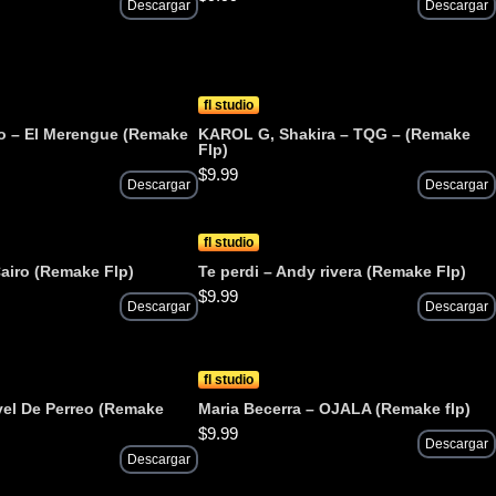
Descargar
Descargar
fl studio
o – El Merengue (Remake
KAROL G, Shakira – TQG – (Remake
Flp)
$
9.99
Descargar
Descargar
fl studio
airo (Remake Flp)
Te perdi – Andy rivera (Remake Flp)
$
9.99
Descargar
Descargar
fl studio
ivel De Perreo (Remake
Maria Becerra – OJALA (Remake flp)
$
9.99
Descargar
Descargar