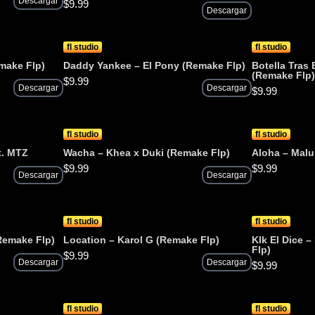
Descargar
$
9.99
Descargar
fl studio
fl studio
make Flp)
Daddy Yankee – El Pony (Remake Flp)
Botella Tras 
(Remake Flp
$
9.99
Descargar
Descargar
$
9.99
fl studio
fl studio
t. MTZ
Wacha – Khea x Duki (Remake Flp)
Aloha – Mal
$
9.99
$
9.99
Descargar
Descargar
fl studio
fl studio
Remake Flp)
Location – Karol G (Remake Flp)
Klk El Dice 
Flp)
$
9.99
Descargar
Descargar
$
9.99
fl studio
fl studio