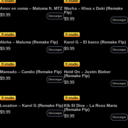
fl studio
fl studio
Amor en coma – Maluma ft. MTZ
Wacha – Khea x Duki (Remake
Flp)
$
9.99
Descargar
$
9.99
Descargar
fl studio
fl studio
Aloha – Maluma (Remake Flp)
Karol G – El barco (Remake Flp)
$
9.99
$
9.99
Descargar
Descargar
fl studio
fl studio
Mareado – Camilo (Remake Flp)
Hold On – Justin Bieber
(Remake Flp)
$
9.99
Descargar
$
9.99
Descargar
fl studio
fl studio
Location – Karol G (Remake Flp)
Klk El Dice – La Ross Maria
(Remake Flp)
$
9.99
Descargar
$
9.99
Descargar