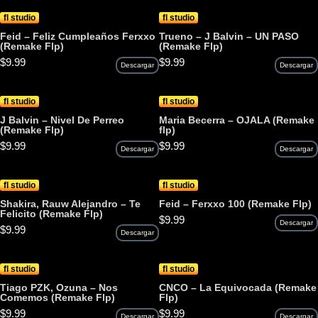
fl studio
fl studio
Feid – Feliz Cumpleaños Ferxxo
Trueno – J Balvin – UN PASO
(Remake Flp)
(Remake Flp)
$
9.99
$
9.99
Descargar
Descargar
fl studio
fl studio
J Balvin – Nivel De Perreo
Maria Becerra – OJALA (Remake
(Remake Flp)
flp)
$
9.99
$
9.99
Descargar
Descargar
fl studio
fl studio
Shakira, Rauw Alejandro – Te
Feid – Ferxxo 100 (Remake Flp)
Felicito (Remake Flp)
$
9.99
Descargar
$
9.99
Descargar
fl studio
fl studio
Tiago PZK, Ozuna – Nos
CNCO – La Equivocada (Remake
Comemos (Remake Flp)
Flp)
$
9.99
$
9.99
Descargar
Descargar