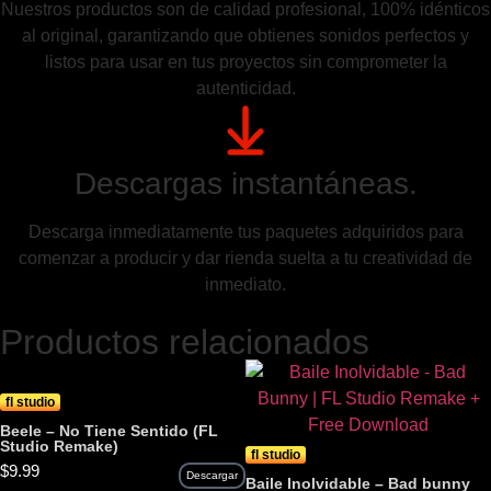
Nuestros productos son de calidad profesional, 100% idénticos
al original, garantizando que obtienes sonidos perfectos y
listos para usar en tus proyectos sin comprometer la
autenticidad.
Descargas instantáneas.
Descarga inmediatamente tus paquetes adquiridos para
comenzar a producir y dar rienda suelta a tu creatividad de
inmediato.
Productos relacionados
fl studio
Beele – No Tiene Sentido (FL
Studio Remake)
fl studio
$
9.99
Descargar
Baile Inolvidable – Bad bunny