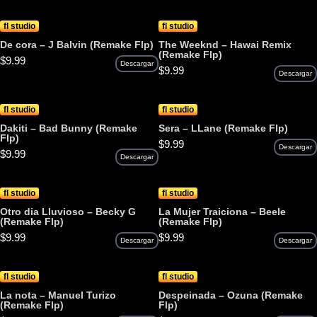
fl studio
fl studio
De cora – J Balvin (Remake Flp)
The Weeknd – Hawai Remix
(Remake Flp)
$
9.99
Descargar
$
9.99
Descargar
fl studio
fl studio
Dakiti – Bad Bunny (Remake
Sera – LLane (Remake Flp)
Flp)
$
9.99
Descargar
$
9.99
Descargar
fl studio
fl studio
Otro dia Lluvioso – Becky G
La Mujer Traiciona – Beele
(Remake Flp)
(Remake Flp)
$
9.99
$
9.99
Descargar
Descargar
fl studio
fl studio
La nota – Manuel Turizo
Despeinada – Ozuna (Remake
(Remake Flp)
Flp)