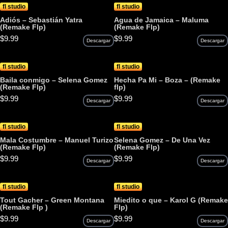
fl studio
fl studio
Adiós – Sebastián Yatra
Agua de Jamaica – Maluma
(Remake Flp)
(Remake Flp)
$
9.99
$
9.99
Descargar
Descargar
fl studio
fl studio
Baila conmigo – Selena Gomez
Hecha Pa Mi – Boza – (Remake
(Remake Flp)
flp)
$
9.99
$
9.99
Descargar
Descargar
fl studio
fl studio
Mala Costumbre – Manuel Turizo
Selena Gomez – De Una Vez
(Remake Flp)
(Remake Flp)
$
9.99
$
9.99
Descargar
Descargar
fl studio
fl studio
Tout Gacher – Green Montana
Miedito o que – Karol G (Remake
(Remake Flp )
Flp)
$
9.99
$
9.99
Descargar
Descargar