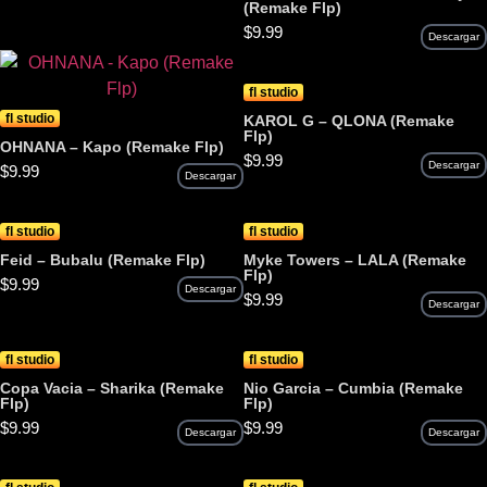
(Remake Flp)
$
9.99
Descargar
fl studio
fl studio
KAROL G – QLONA (Remake
Flp)
OHNANA – Kapo (Remake Flp)
$
9.99
Descargar
$
9.99
Descargar
fl studio
fl studio
Feid – Bubalu (Remake Flp)
Myke Towers – LALA (Remake
Flp)
$
9.99
Descargar
$
9.99
Descargar
fl studio
fl studio
Copa Vacia – Sharika (Remake
Nio Garcia – Cumbia (Remake
Flp)
Flp)
$
9.99
$
9.99
Descargar
Descargar