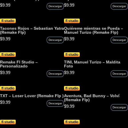
$
9.99
$
9.99
Descargar
Descargar
fl studio
fl studio
Tacones Rojos – Sebastian Yatra
Quiéreme mientras se Pueda –
(Remake Flp)
Manuel Turizo (Remake Flp)
$
9.99
$
9.99
Descargar
Descargar
fl studio
fl studio
Remake Fl Studio –
TINI, Manuel Turizo – Maldita
Personalizado
Foto
$
9.99
$
9.99
Descargar
Descargar
fl studio
fl studio
TXT – Loser Lover (Remake Flp )
Aventura, Bad Bunny – Volví
(Remake Flp)
$
9.99
Descargar
$
9.99
Descargar
fl studio
fl studio