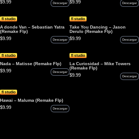
$
9.99
$
9.99
Descargar
Descargar
fl studio
fl studio
A donde Van – Sebastian Yatra
Take You Dancing – Jason
(Remake Flp)
Derulo (Remake Flp)
$
9.99
$
9.99
Descargar
Descargar
fl studio
fl studio
Nada – Matisse (Remake Flp)
La Curiosidad – Mike Towers
(Remake Flp)
$
9.99
Descargar
$
9.99
Descargar
fl studio
Hawai – Maluma (Remake Flp)
$
9.99
Descargar