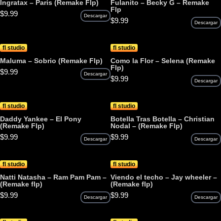
Ingratax – Paris (Remake Flp)
Fulanito – Becky G – Remake
Flp
$
9.99
Descargar
$
9.99
Descargar
fl studio
fl studio
Maluma – Sobrio (Remake Flp)
Como la Flor – Selena (Remake
Flp)
$
9.99
Descargar
$
9.99
Descargar
fl studio
fl studio
Daddy Yankee – El Pony
Botella Tras Botella – Christian
(Remake Flp)
Nodal – (Remake Flp)
$
9.99
$
9.99
Descargar
Descargar
fl studio
fl studio
Natti Natasha – Ram Pam Pam –
Viendo el techo – Jay wheeler –
(Remake flp)
(Remake flp)
$
9.99
$
9.99
Descargar
Descargar