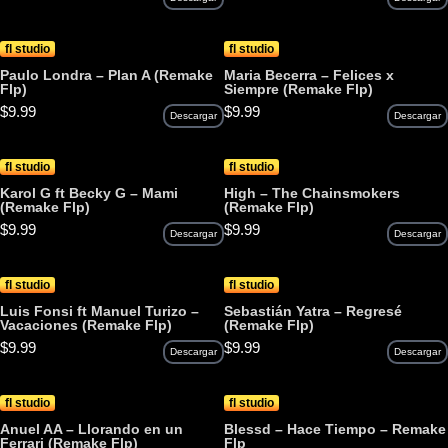
fl studio
fl studio
Paulo Londra – Plan A (Remake
Maria Becerra – Felices x
Flp)
Siempre (Remake Flp)
$
9.99
$
9.99
Descargar
Descargar
fl studio
fl studio
Karol G ft Becky G – Mami
High – The Chainsmokers
(Remake Flp)
(Remake Flp)
$
9.99
$
9.99
Descargar
Descargar
fl studio
fl studio
Luis Fonsi ft Manuel Turizo –
Sebastián Yatra – Regresé
Vacaciones (Remake Flp)
(Remake Flp)
$
9.99
$
9.99
Descargar
Descargar
fl studio
fl studio
Anuel AA – Llorando en un
Blessd – Hace Tiempo – Remake
Ferrari (Remake Flp)
Flp