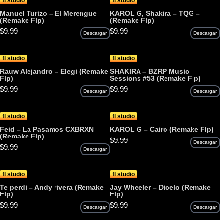
fl studio
fl studio
Manuel Turizo – El Merengue
KAROL G, Shakira – TQG –
(Remake Flp)
(Remake Flp)
$
9.99
$
9.99
Descargar
Descargar
fl studio
fl studio
Rauw Alejandro – Elegi (Remake
SHAKIRA – BZRP Music
Flp)
Sessions #53 (Remake Flp)
$
9.99
$
9.99
Descargar
Descargar
fl studio
fl studio
Feid – La Pasamos CXBRXN
KAROL G – Cairo (Remake Flp)
(Remake Flp)
$
9.99
Descargar
$
9.99
Descargar
fl studio
fl studio
Te perdi – Andy rivera (Remake
Jay Wheeler – Dicelo (Remake
Flp)
Flp)
$
9.99
$
9.99
Descargar
Descargar