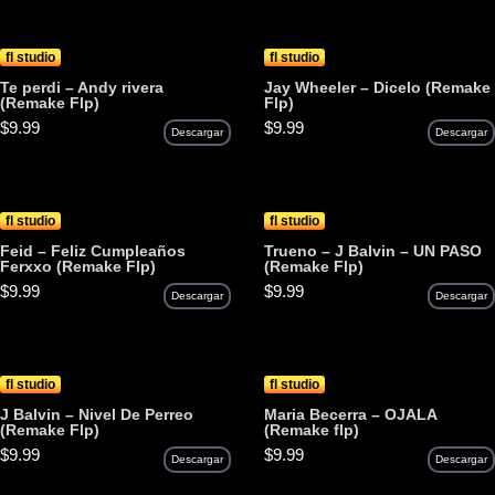
fl studio
fl studio
Te perdi – Andy rivera
Jay Wheeler – Dicelo (Remake
(Remake Flp)
Flp)
$
9.99
$
9.99
Descargar
Descargar
fl studio
fl studio
Feid – Feliz Cumpleaños
Trueno – J Balvin – UN PASO
Ferxxo (Remake Flp)
(Remake Flp)
$
9.99
$
9.99
Descargar
Descargar
fl studio
fl studio
J Balvin – Nivel De Perreo
Maria Becerra – OJALA
(Remake Flp)
(Remake flp)
$
9.99
$
9.99
Descargar
Descargar