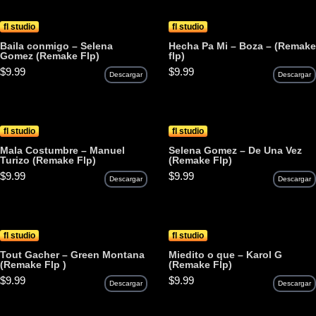
fl studio
fl studio
Baila conmigo – Selena
Hecha Pa Mi – Boza – (Remake
Gomez (Remake Flp)
flp)
$
9.99
$
9.99
Descargar
Descargar
fl studio
fl studio
Mala Costumbre – Manuel
Selena Gomez – De Una Vez
Turizo (Remake Flp)
(Remake Flp)
$
9.99
$
9.99
Descargar
Descargar
fl studio
fl studio
Tout Gacher – Green Montana
Miedito o que – Karol G
(Remake Flp )
(Remake Flp)
$
9.99
$
9.99
Descargar
Descargar