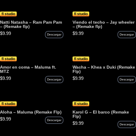
fl studio
fl studio
Natti Natasha – Ram Pam Pam
Viendo el techo – Jay wheeler
– (Remake flp)
– (Remake flp)
$
9.99
$
9.99
Descargar
Descargar
fl studio
fl studio
Amor en coma – Maluma ft.
Wacha – Khea x Duki (Remake
MTZ
Flp)
$
9.99
$
9.99
Descargar
Descargar
fl studio
fl studio
Aloha – Maluma (Remake Flp)
Karol G – El barco (Remake
Flp)
$
9.99
Descargar
$
9.99
Descargar