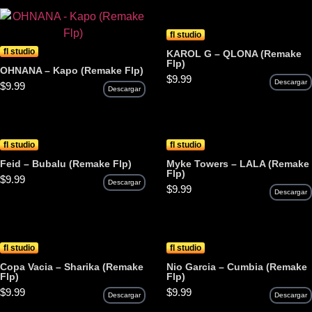
fl studio
fl studio
KAROL G – QLONA (Remake
Flp)
OHNANA – Kapo (Remake Flp)
$
9.99
Descargar
$
9.99
Descargar
fl studio
fl studio
Feid – Bubalu (Remake Flp)
Myke Towers – LALA (Remake
Flp)
$
9.99
Descargar
$
9.99
Descargar
fl studio
fl studio
Copa Vacia – Sharika (Remake
Nio Garcia – Cumbia (Remake
Flp)
Flp)
$
9.99
$
9.99
Descargar
Descargar