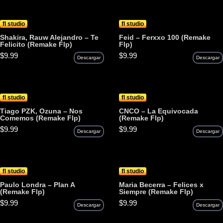
fl studio
fl studio
Shakira, Rauw Alejandro – Te
Feid – Ferxxo 100 (Remake
Felicito (Remake Flp)
Flp)
$
9.99
$
9.99
Descargar
Descargar
fl studio
fl studio
Tiago PZK, Ozuna – Nos
CNCO – La Equivocada
Comemos (Remake Flp)
(Remake Flp)
$
9.99
$
9.99
Descargar
Descargar
fl studio
fl studio
Paulo Londra – Plan A
Maria Becerra – Felices x
(Remake Flp)
Siempre (Remake Flp)
$
9.99
$
9.99
Descargar
Descargar