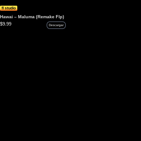
fl studio
Hawai – Maluma (Remake Flp)
$
9.99
Descargar