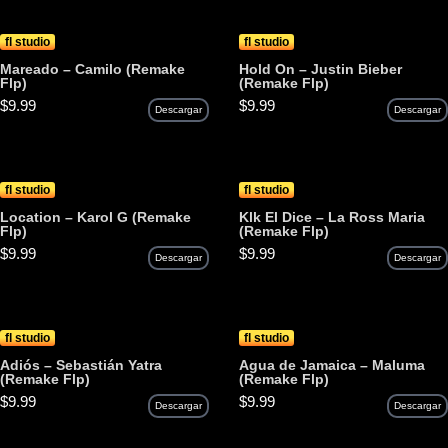
fl studio
fl studio
Mareado – Camilo (Remake
Hold On – Justin Bieber
Flp)
(Remake Flp)
$
9.99
$
9.99
Descargar
Descargar
fl studio
fl studio
Location – Karol G (Remake
Klk El Dice – La Ross Maria
Flp)
(Remake Flp)
$
9.99
$
9.99
Descargar
Descargar
fl studio
fl studio
Adiós – Sebastián Yatra
Agua de Jamaica – Maluma
(Remake Flp)
(Remake Flp)
$
9.99
$
9.99
Descargar
Descargar