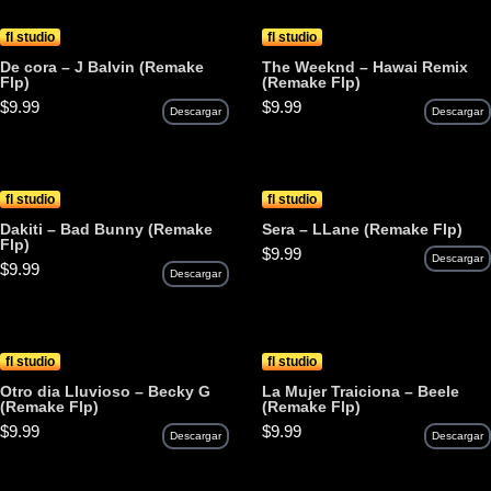
fl studio
fl studio
De cora – J Balvin (Remake
The Weeknd – Hawai Remix
Flp)
(Remake Flp)
$
9.99
$
9.99
Descargar
Descargar
fl studio
fl studio
Dakiti – Bad Bunny (Remake
Sera – LLane (Remake Flp)
Flp)
$
9.99
Descargar
$
9.99
Descargar
fl studio
fl studio
Otro dia Lluvioso – Becky G
La Mujer Traiciona – Beele
(Remake Flp)
(Remake Flp)
$
9.99
$
9.99
Descargar
Descargar