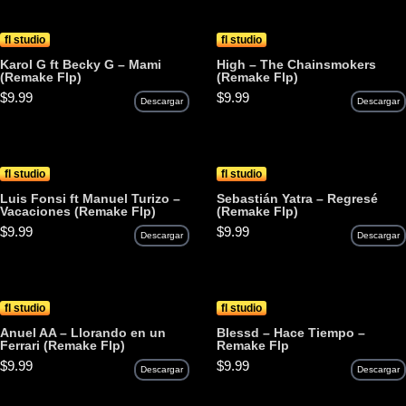
fl studio
fl studio
Karol G ft Becky G – Mami
High – The Chainsmokers
(Remake Flp)
(Remake Flp)
$
9.99
$
9.99
Descargar
Descargar
fl studio
fl studio
Luis Fonsi ft Manuel Turizo –
Sebastián Yatra – Regresé
Vacaciones (Remake Flp)
(Remake Flp)
$
9.99
$
9.99
Descargar
Descargar
fl studio
fl studio
Anuel AA – Llorando en un
Blessd – Hace Tiempo –
Ferrari (Remake Flp)
Remake Flp
$
9.99
$
9.99
Descargar
Descargar