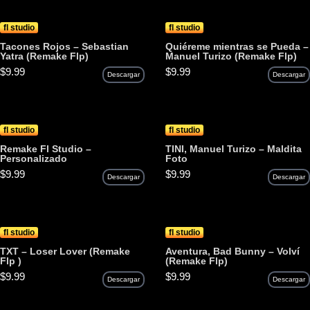
fl studio
fl studio
Tacones Rojos – Sebastian
Quiéreme mientras se Pueda –
Yatra (Remake Flp)
Manuel Turizo (Remake Flp)
$
9.99
$
9.99
Descargar
Descargar
fl studio
fl studio
Remake Fl Studio –
TINI, Manuel Turizo – Maldita
Personalizado
Foto
$
9.99
$
9.99
Descargar
Descargar
fl studio
fl studio
TXT – Loser Lover (Remake
Aventura, Bad Bunny – Volví
Flp )
(Remake Flp)
$
9.99
$
9.99
Descargar
Descargar