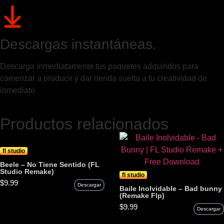
Descargas instantáneas.
Descarga inmediatamente tus paquetes adquiridos para
comenzar a producir y dar rienda suelta a tu creatividad de
inmediato.
Productos relacionados
fl studio
Beele – No Tiene Sentido (FL
Studio Remake)
fl studio
$
9.99
Descargar
Baile Inolvidable – Bad bunny
(Remake Flp)
$
9.99
Descargar