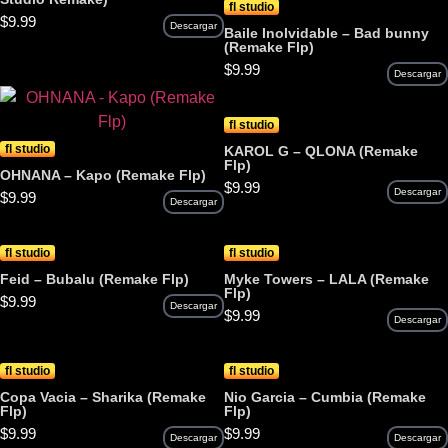
fl studio
$
9.99
Descargar
Baile Inolvidable – Bad bunny
(Remake Flp)
$
9.99
Descargar
fl studio
fl studio
KAROL G – QLONA (Remake
Flp)
OHNANA – Kapo (Remake Flp)
$
9.99
Descargar
$
9.99
Descargar
fl studio
fl studio
Feid – Bubalu (Remake Flp)
Myke Towers – LALA (Remake
Flp)
$
9.99
Descargar
$
9.99
Descargar
fl studio
fl studio
Copa Vacia – Sharika (Remake
Nio Garcia – Cumbia (Remake
Flp)
Flp)
$
9.99
$
9.99
Descargar
Descargar