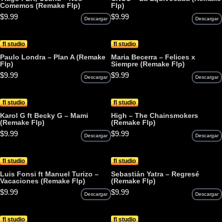
Comemos (Remake Flp)
Flp)
$
9.99
$
9.99
Descargar
Descargar
fl studio
fl studio
Paulo Londra – Plan A (Remake
Maria Becerra – Felices x
Flp)
Siempre (Remake Flp)
$
9.99
$
9.99
Descargar
Descargar
fl studio
fl studio
Karol G ft Becky G – Mami
High – The Chainsmokers
(Remake Flp)
(Remake Flp)
$
9.99
$
9.99
Descargar
Descargar
fl studio
fl studio
Luis Fonsi ft Manuel Turizo –
Sebastián Yatra – Regresé
Vacaciones (Remake Flp)
(Remake Flp)
$
9.99
$
9.99
Descargar
Descargar
fl studio
fl studio