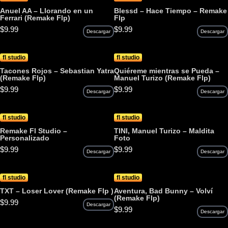
Anuel AA – Llorando en un
Blessd – Hace Tiempo – Remake
Ferrari (Remake Flp)
Flp
$
9.99
$
9.99
Descargar
Descargar
fl studio
fl studio
Tacones Rojos – Sebastian Yatra
Quiéreme mientras se Pueda –
(Remake Flp)
Manuel Turizo (Remake Flp)
$
9.99
$
9.99
Descargar
Descargar
fl studio
fl studio
Remake Fl Studio –
TINI, Manuel Turizo – Maldita
Personalizado
Foto
$
9.99
$
9.99
Descargar
Descargar
fl studio
fl studio
TXT – Loser Lover (Remake Flp )
Aventura, Bad Bunny – Volví
(Remake Flp)
$
9.99
Descargar
$
9.99
Descargar