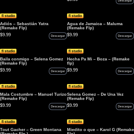
Descargar
fl studio
fl studio
Adiós – Sebastián Yatra
Agua de Jamaica – Maluma
(Remake Flp)
(Remake Flp)
$
9.99
$
9.99
Descargar
Descargar
fl studio
fl studio
Baila conmigo – Selena Gomez
Hecha Pa Mi – Boza – (Remake
(Remake Flp)
flp)
$
9.99
$
9.99
Descargar
Descargar
fl studio
fl studio
Mala Costumbre – Manuel Turizo
Selena Gomez – De Una Vez
(Remake Flp)
(Remake Flp)
$
9.99
$
9.99
Descargar
Descargar
fl studio
fl studio
Tout Gacher – Green Montana
Miedito o que – Karol G (Remake
(Remake Flp )
Flp)