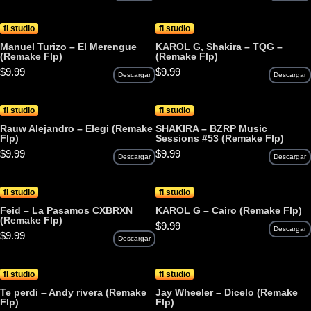
fl studio
fl studio
Manuel Turizo – El Merengue
KAROL G, Shakira – TQG –
(Remake Flp)
(Remake Flp)
$
9.99
$
9.99
Descargar
Descargar
fl studio
fl studio
Rauw Alejandro – Elegi (Remake
SHAKIRA – BZRP Music
Flp)
Sessions #53 (Remake Flp)
$
9.99
$
9.99
Descargar
Descargar
fl studio
fl studio
Feid – La Pasamos CXBRXN
KAROL G – Cairo (Remake Flp)
(Remake Flp)
$
9.99
Descargar
$
9.99
Descargar
fl studio
fl studio
Te perdi – Andy rivera (Remake
Jay Wheeler – Dicelo (Remake
Flp)
Flp)