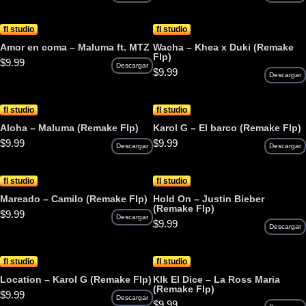
fl studio
fl studio
Amor en coma – Maluma ft. MTZ
Wacha – Khea x Duki (Remake
Flp)
$
9.99
Descargar
$
9.99
Descargar
fl studio
fl studio
Aloha – Maluma (Remake Flp)
Karol G – El barco (Remake Flp)
$
9.99
$
9.99
Descargar
Descargar
fl studio
fl studio
Mareado – Camilo (Remake Flp)
Hold On – Justin Bieber
(Remake Flp)
$
9.99
Descargar
$
9.99
Descargar
fl studio
fl studio
Location – Karol G (Remake Flp)
Klk El Dice – La Ross Maria
(Remake Flp)
$
9.99
Descargar
$
9.99