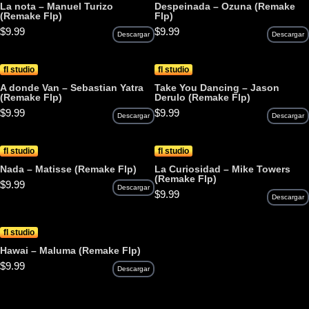
La nota – Manuel Turizo
Despeinada – Ozuna (Remake
(Remake Flp)
Flp)
$
9.99
$
9.99
Descargar
Descargar
fl studio
fl studio
A donde Van – Sebastian Yatra
Take You Dancing – Jason
(Remake Flp)
Derulo (Remake Flp)
$
9.99
$
9.99
Descargar
Descargar
fl studio
fl studio
Nada – Matisse (Remake Flp)
La Curiosidad – Mike Towers
(Remake Flp)
$
9.99
Descargar
$
9.99
Descargar
fl studio
Hawai – Maluma (Remake Flp)
$
9.99
Descargar