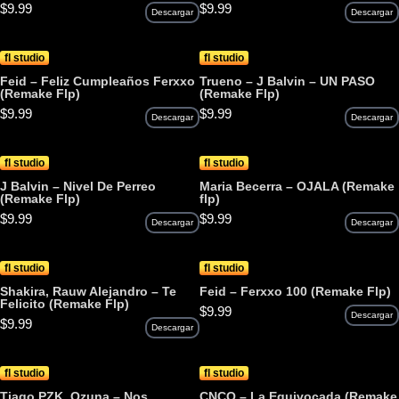
$
9.99
$
9.99
Descargar
Descargar
fl studio
fl studio
Feid – Feliz Cumpleaños Ferxxo
Trueno – J Balvin – UN PASO
(Remake Flp)
(Remake Flp)
$
9.99
$
9.99
Descargar
Descargar
fl studio
fl studio
J Balvin – Nivel De Perreo
Maria Becerra – OJALA (Remake
(Remake Flp)
flp)
$
9.99
$
9.99
Descargar
Descargar
fl studio
fl studio
Shakira, Rauw Alejandro – Te
Feid – Ferxxo 100 (Remake Flp)
Felicito (Remake Flp)
$
9.99
Descargar
$
9.99
Descargar
fl studio
fl studio
Tiago PZK, Ozuna – Nos
CNCO – La Equivocada (Remake