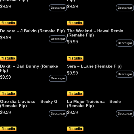
$
9.99
$
9.99
Descargar
Descargar
fl studio
fl studio
De cora – J Balvin (Remake Flp)
The Weeknd – Hawai Remix
(Remake Flp)
$
9.99
Descargar
$
9.99
Descargar
fl studio
fl studio
Dakiti – Bad Bunny (Remake
Sera – LLane (Remake Flp)
Flp)
$
9.99
Descargar
$
9.99
Descargar
fl studio
fl studio
Otro dia Lluvioso – Becky G
La Mujer Traiciona – Beele
(Remake Flp)
(Remake Flp)
$
9.99
$
9.99
Descargar
Descargar
fl studio
fl studio