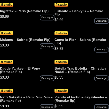
fl studio
fl studio
Ingratax – Paris (Remake Flp)
Fulanito – Becky G – Remake
Flp
$
9.99
Descargar
$
9.99
Descargar
fl studio
fl studio
Maluma – Sobrio (Remake Flp)
Como la Flor – Selena (Remake
Flp)
$
9.99
Descargar
$
9.99
Descargar
fl studio
fl studio
Daddy Yankee – El Pony
Botella Tras Botella – Christian
(Remake Flp)
Nodal – (Remake Flp)
$
9.99
$
9.99
Descargar
Descargar
fl studio
fl studio
Natti Natasha – Ram Pam Pam –
Viendo el techo – Jay wheeler –
(Remake flp)
(Remake flp)
$
9.99
$
9.99
Descargar
Descargar